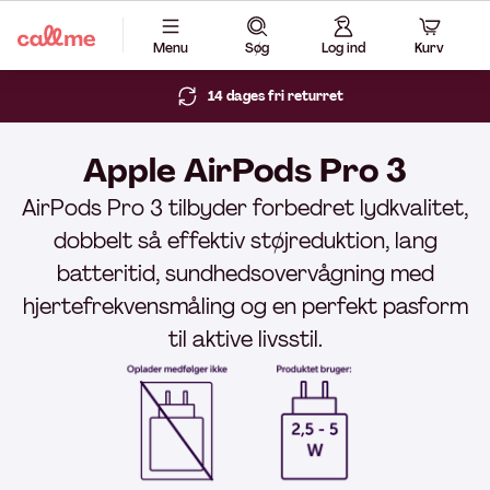
Menu
Søg
Log ind
Kurv
14 dages fri returret
Apple AirPods Pro 3
AirPods Pro 3 tilbyder forbedret lydkvalitet,
dobbelt så effektiv støjreduktion, lang
batteritid, sundhedsovervågning med
hjertefrekvensmåling og en perfekt pasform
til aktive livsstil.