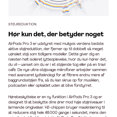
STØJREDUKTION
Hør kun det, der betyder noget
AirPods Pro 3 er udstyret med muligvis verdens bedste
aktive støjreduktion, der fjerner op til dobbelt så meget
uønsket støj som tidligere modeller. Dette giver dig en
næsten helt isoleret lytteoplevelse, hvor du kun hører det,
du vil – uanset om du er i et støjende tog eller på en travl
café. De nye ultra-støjsvage mikrofoner arbejder sammen
med avanceret lydteknologi for at filtrere endnu mere af
baggrundsstøjen fra, så du kan skrue op for musikken,
podcasten eller opkaldet uden at blive forstyrret.
Hørebeskyttelse er en ny funktion i AirPods Pro 3 og er
designet til at beskytte dine ører mod høje støjniveauer i
larmende omgivelser. H2-chippen bruger maskinlæring til
at reducere støj hele 48.000 gange i sekundet, mens den