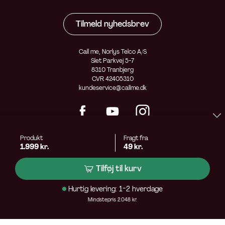
Tilmeld nyhedsbrev
Call me, Norlys Telco A/S
Slet Parkvej 5-7
8310 Tranbjerg
CVR 42405310
kundeservice@callme.dk
Produkt
Fragt fra
1.999 kr.
49 kr.
Tilføj til kurv
Hurtig levering: 1-2 hverdage
Mindstepris 2.048 kr.