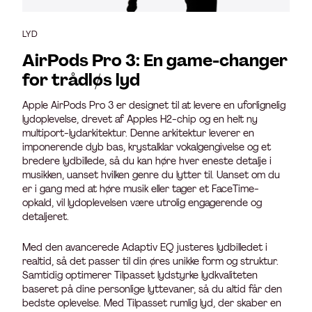
LYD
AirPods Pro 3: En game-changer
for trådløs lyd
Apple AirPods Pro 3 er designet til at levere en uforlignelig
lydoplevelse, drevet af Apples H2-chip og en helt ny
multiport-lydarkitektur. Denne arkitektur leverer en
imponerende dyb bas, krystalklar vokalgengivelse og et
bredere lydbillede, så du kan høre hver eneste detalje i
musikken, uanset hvilken genre du lytter til. Uanset om du
er i gang med at høre musik eller tager et FaceTime-
opkald, vil lydoplevelsen være utrolig engagerende og
detaljeret.
Med den avancerede Adaptiv EQ justeres lydbilledet i
realtid, så det passer til din øres unikke form og struktur.
Samtidig optimerer Tilpasset lydstyrke lydkvaliteten
baseret på dine personlige lyttevaner, så du altid får den
bedste oplevelse. Med Tilpasset rumlig lyd, der skaber en