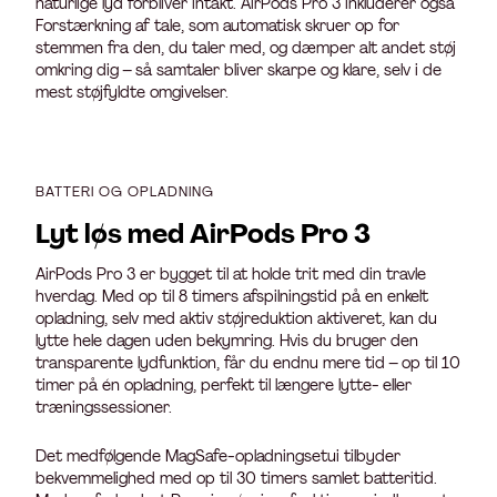
naturlige lyd forbliver intakt. AirPods Pro 3 inkluderer også
Forstærkning af tale, som automatisk skruer op for
stemmen fra den, du taler med, og dæmper alt andet støj
omkring dig – så samtaler bliver skarpe og klare, selv i de
mest støjfyldte omgivelser.
BATTERI OG OPLADNING
Lyt løs med AirPods Pro 3
AirPods Pro 3 er bygget til at holde trit med din travle
hverdag. Med op til 8 timers afspilningstid på en enkelt
opladning, selv med aktiv støjreduktion aktiveret, kan du
lytte hele dagen uden bekymring. Hvis du bruger den
transparente lydfunktion, får du endnu mere tid – op til 10
timer på én opladning, perfekt til længere lytte- eller
træningssessioner.
Det medfølgende MagSafe-opladningsetui tilbyder
bekvemmelighed med op til 30 timers samlet batteritid.