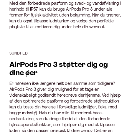
Med den forbedrede pasform og sved- og vandafvisning i
henhold til IP57, kan du bruge AirPods Pro 3 under alle
former for fysisk aktivitet uden bekymring. Når du træner,
kan du også tilpasse lydstyrken og vælge den perfekte
playliste til at motivere dig under hele din workout.
SUNDHED
AirPods Pro 3 støtter dig og
dine øer
Er hørelsen ikke længere helt den samme som tidligere?
AirPods Pro 3 giver dig mulighed for at tage en
videnskabeligt godkendt høreprøve derhjemme. Ved hjælp
af den optimerede pasform og forbedrede støjreduktion
kan du teste din hørelse i forskellige lydmiljøer, f.eks. med
baggrundsstøj. Hvis du har mild til moderat høre­
nedsættelse, kan du drage fordel af den forbedrede
høreapparatsfunktion, som hjælper dig med at tilpasse
lyden, så den passer præcist til dine behov. Det er en