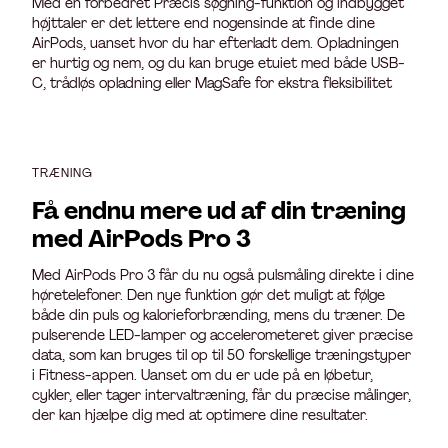
Med en forbedret Præcis søgning-funktion og indbygget
højttaler er det lettere end nogensinde at finde dine
AirPods, uanset hvor du har efterladt dem. Opladningen
er hurtig og nem, og du kan bruge etuiet med både USB-
C, trådløs opladning eller MagSafe for ekstra fleksibilitet
TRÆNING
Få endnu mere ud af din træning
med AirPods Pro 3
Med AirPods Pro 3 får du nu også pulsmåling direkte i dine
høretelefoner. Den nye funktion gør det muligt at følge
både din puls og kalorieforbrænding, mens du træner. De
pulserende LED-lamper og accelerometeret giver præcise
data, som kan bruges til op til 50 forskellige træningstyper
i Fitness-appen. Uanset om du er ude på en løbetur,
cykler, eller tager intervaltræning, får du præcise målinger,
der kan hjælpe dig med at optimere dine resultater.