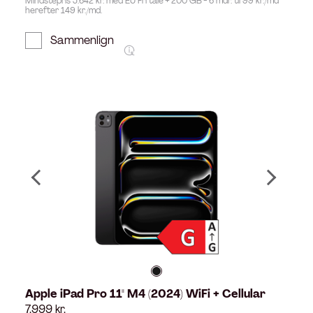
Mindstepris 5.642 kr. med EU Fri tale + 200 GB - 6 mdr. til 99 kr./md
herefter 149 kr./md.
Sammenlign
Apple iPad Pro 11" M4 (2024) WiFi + Cellular
7.999
kr.