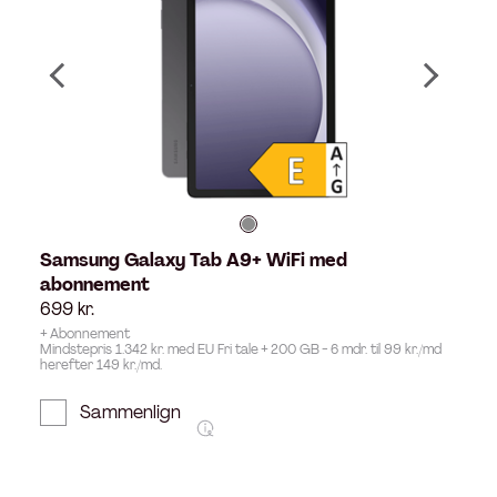
Samsung Galaxy Tab A9+ WiFi med
abonnement
699
kr.
+ Abonnement
Mindstepris 1.342 kr. med EU Fri tale + 200 GB - 6 mdr. til 99 kr./md
herefter 149 kr./md.
Sammenlign