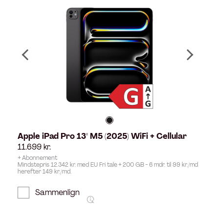
Apple iPad Pro 13" M5 (2025) WiFi + Cellular
11.699
kr.
+ Abonnement
Mindstepris 12.342 kr. med EU Fri tale + 200 GB - 6 mdr. til 99 kr./md
herefter 149 kr./md.
Sammenlign