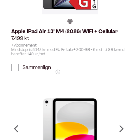
Apple iPad Air 13" M4 (2026) WiFi + Cellular
7.499
kr.
+ Abonnement
Mindstepris 8.142 kr. med EU Fri tale + 200 GB - 6 mdr. til 99 kr./md
herefter 149 kr./md.
Sammenlign