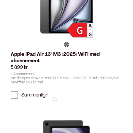
Apple iPad Air 13" M3 (2025) WiFi med
abonnement
5.899
kr.
+ Abonnement
Mindstepris 6.542 kr. med EU Fri tale + 200 GB - 6 mdr. til 99 kr./md
herefter 149 kr./md.
Sammenlign