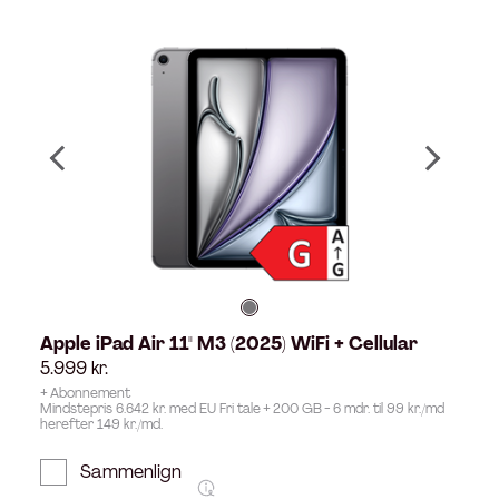
Apple iPad Air 11" M3 (2025) WiFi + Cellular
5.999
kr.
+ Abonnement
Mindstepris 6.642 kr. med EU Fri tale + 200 GB - 6 mdr. til 99 kr./md
herefter 149 kr./md.
Sammenlign