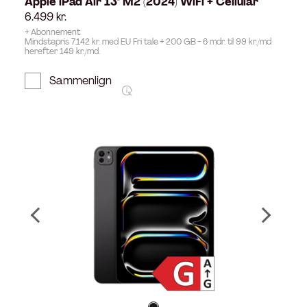
Apple iPad Air 13" M2 (2024) WiFi + Cellular
6.499
kr.
+ Abonnement
Mindstepris 7.142 kr. med EU Fri tale + 200 GB - 6 mdr. til 99 kr./md
herefter 149 kr./md.
Sammenlign