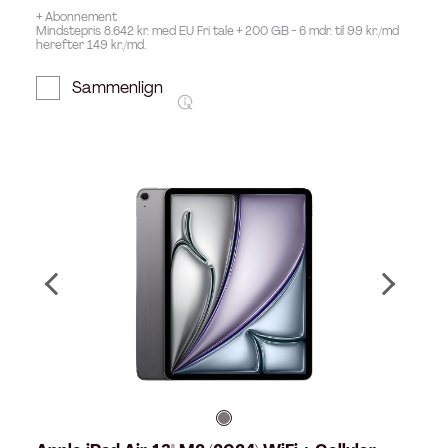
+ Abonnement
Mindstepris 8.642 kr. med EU Fri tale + 200 GB - 6 mdr. til 99 kr./md
herefter 149 kr./md.
Sammenlign