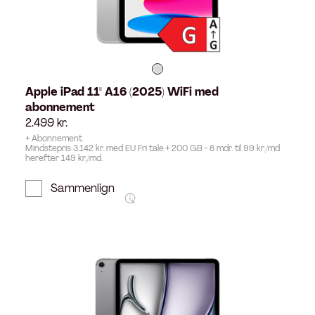
Apple iPad 11" A16 (2025) WiFi med
abonnement
2.499
kr.
+ Abonnement
Mindstepris 3.142 kr. med EU Fri tale + 200 GB - 6 mdr. til 99 kr./md
herefter 149 kr./md.
Sammenlign