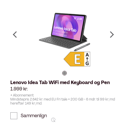
Lenovo Idea Tab WiFi med Keyboard og Pen
1.999
kr.
+ Abonnement
Mindstepris 2.642 kr. med EU Fri tale + 200 GB - 6 mdr. til 99 kr./md
herefter 149 kr./md.
Sammenlign