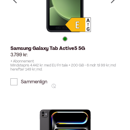
Samsung Galaxy Tab Active5 5G
3.799
kr.
+ Abonnement
Mindstepris 4.442 kr. med EU Fri tale + 200 GB - 6 mdr. til 99 kr./md
herefter 149 kr./md.
Sammenlign