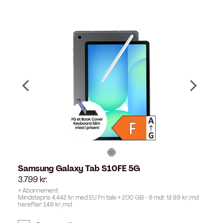
Samsung Galaxy Tab S10FE 5G
3.799
kr.
+ Abonnement
Mindstepris 4.442 kr. med EU Fri tale + 200 GB - 6 mdr. til 99 kr./md
herefter 149 kr./md.