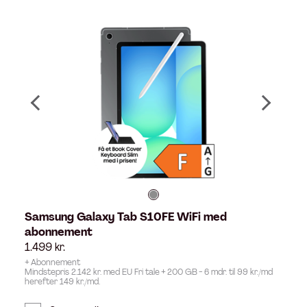
Samsung Galaxy Tab S10FE WiFi med
abonnement
1.499
kr.
+ Abonnement
Mindstepris 2.142 kr. med EU Fri tale + 200 GB - 6 mdr. til 99 kr./md
herefter 149 kr./md.