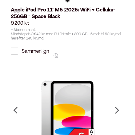
Apple iPad Pro 11" M5 (2025) WiFi + Cellular
256GB - Space Black
9.299
kr.
+ Abonnement
Mindstepris 9.942 kr. med EU Fri tale + 200 GB - 6 mdr. til 99 kr./md
herefter 149 kr./md.
Sammenlign