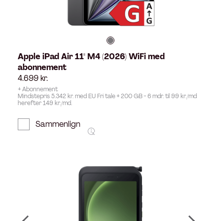
Apple iPad Air 11" M4 (2026) WiFi med
abonnement
4.699
kr.
+ Abonnement
Mindstepris 5.342 kr. med EU Fri tale + 200 GB - 6 mdr. til 99 kr./md
herefter 149 kr./md.
Sammenlign