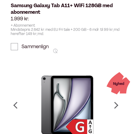
Samsung Galaxy Tab A11+ WiFi 128GB med
abonnement
1.999
kr.
+ Abonnement
Mindstepris 2.642 kr. med EU Fri tale + 200 GB - 6 mdr. til 99 kr./md
herefter 149 kr./md.
Sammenlign
Nyhed