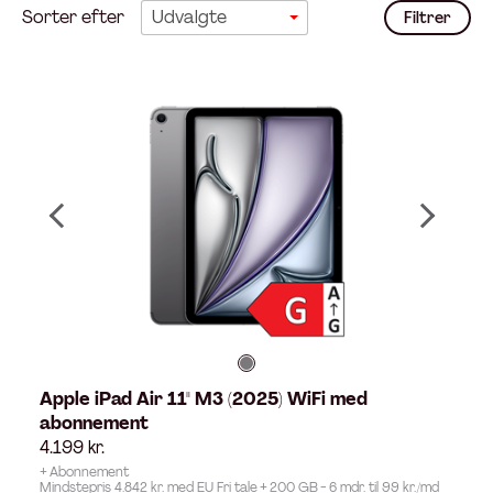
Sorter efter
Filtrer
F
i
l
t
r
e
r
Apple iPad Air 11" M3 (2025) WiFi med
abonnement
4.199
kr.
+ Abonnement
Mindstepris 4.842 kr. med EU Fri tale + 200 GB - 6 mdr. til 99 kr./md