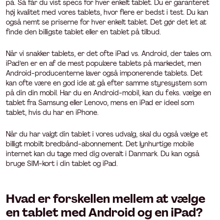
på. Så får du vist specs for hver enkelt tablet. Du er garanteret
høj kvalitet med vores tablets, hvor flere er bedst i test. Du kan
også nemt se priserne for hver enkelt tablet. Det gør det let at
finde den billigste tablet eller en tablet på tilbud.
Når vi snakker tablets, er det ofte iPad vs. Android, der tales om.
iPad’en er en af de mest populære tablets på markedet, men
Android-producenterne laver også imponerende tablets. Det
kan ofte være en god ide at gå efter samme styresystem som
på din
din mobil
. Har du en Android-mobil, kan du f.eks. vælge en
tablet fra Samsung eller Lenovo, mens en iPad er ideel som
tablet, hvis du har en iPhone.
Når du har valgt din tablet i vores udvalg, skal du også vælge et
billigt mobilt bredbånd-abonnement
. Det lynhurtige mobile
internet kan du tage med dig overalt i Danmark. Du kan også
bruge SIM-kort i din tablet og iPad.
Hvad er forskellen mellem at vælge
en tablet med Android og en iPad?