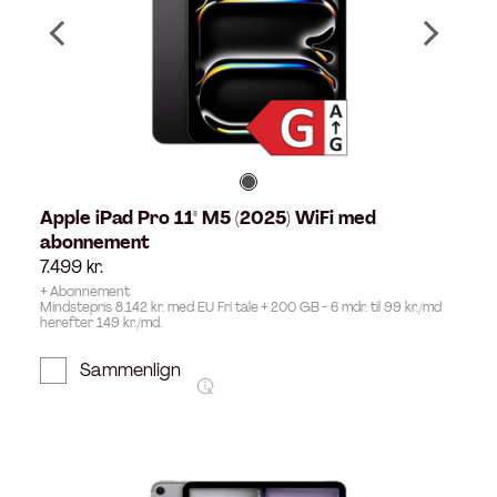
Apple iPad Pro 11" M5 (2025) WiFi med
abonnement
7.499
kr.
+ Abonnement
Mindstepris 8.142 kr. med EU Fri tale + 200 GB - 6 mdr. til 99 kr./md
herefter 149 kr./md.
Sammenlign