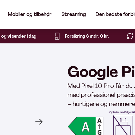
Mobiler og tilbehør
Streaming
Den bedste forbi
5 og vi sender i dag
Forsikring 6 mdr. 0 kr.
Google Pi
Med Pixel 10 Pro får du 
med professionel præcis
– hurtigere og nemmere