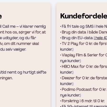
e
Kundefordel
 Call me – vi klarer nemlig
• Få fri tale og SMS i hele
t hos os, sørger vi for, at
• Brug din data
i både Danm
e udbyder, og du får
• Brug din EU-data
i hele 
elv, om dit nummer skal
• TV 2 Play for 0 kr. de førs
 du selv vælger.
kunder.)
• Viaplay Film & Serier for 
nye kunder.)
• HBO Max for 0 kr. de før
ltid nemt og hurtigt skifte
kunder.)
eningen.
• Deezer for 0 kr. de første
kunder.)
• Podimo Podcast for 0 kr.
nye kunder.)
• Forsikring i 6 mdr. til 0 kr.
• Få 5G-internet til særpr