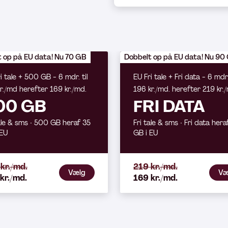
 op på EU data! Nu 70 GB
Dobbelt op på EU data! Nu 90
i tale + 500 GB - 6 mdr. til
EU Fri tale + Fri data - 6 mdr. 
r./md herefter 169 kr./md.
196 kr./md. herefter 219 kr.
00 GB
FRI DATA
ale & sms ∙ 500 GB heraf 35
Fri tale & sms ∙ Fri data hera
 EU
GB i EU
kr./md.
219 kr./md.
Vælg
Væ
kr./md.
169 kr./md.