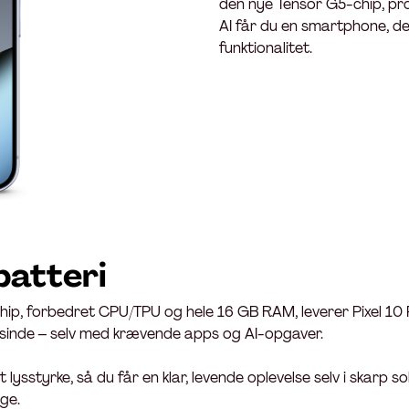
den nye Tensor G5-chip, pr
AI får du en smartphone, de
funktionalitet.
batteri
ip, forbedret CPU/TPU og hele 16 GB RAM, leverer Pixel 10
nsinde – selv med krævende apps og AI-opgaver.
ysstyrke, så du får en klar, levende oplevelse selv i skarp so
ge.