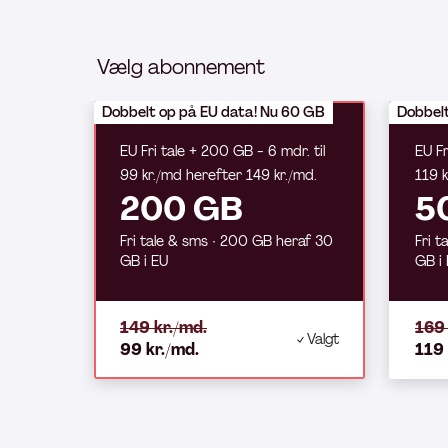
Vælg abonnement
Dobbelt op på EU data! Nu 60 GB
Dobbelt
EU Fri tale + 200 GB - 6 mdr. til
EU Fr
99 kr./md herefter 149 kr./md.
119 k
200 GB
5
Fri tale & sms ∙ 200 GB heraf 30
Fri t
GB i EU
GB i
149 kr./md.
169 
Valgt
99 kr./md.
119 