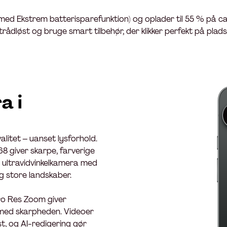
r med Ekstrem batterisparefunktion) og oplader til 55 % på ca
dløst og bruge smart tilbehør, der klikker perfekt på plads
a i
valitet – uanset lysforhold.
8 giver skarpe, farverige
P ultravidvinkelkamera med
g store landskaber.
Pro Res Zoom giver
med skarpheden. Videoer
t, og AI-redigering gør