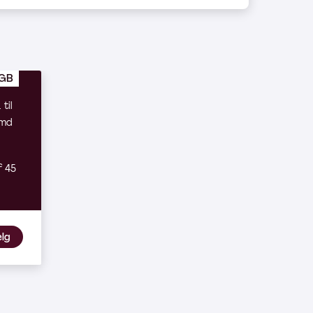
 GB
til
/md
f 45
lg