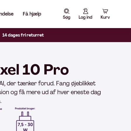
ndelse
Få hjælp
Søg
Log ind
Kurv
14 dages fri returret
xel 10 Pro
AI, der tænker forud. Fang øjeblikket
ion og få mere ud af hver eneste dag
.