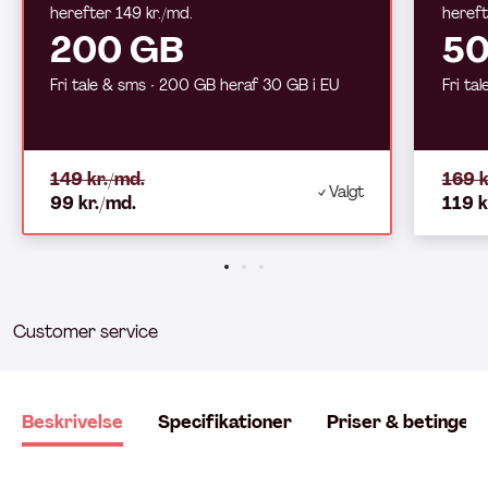
herefter 149 kr./md.
hereft
200 GB
50
Fri tale & sms ∙ 200 GB heraf 30 GB i EU
Fri ta
149 kr./md.
169 k
Valgt
99 kr./md.
119 k
Customer service
Beskrivelse
Specifikationer
Priser & betingels