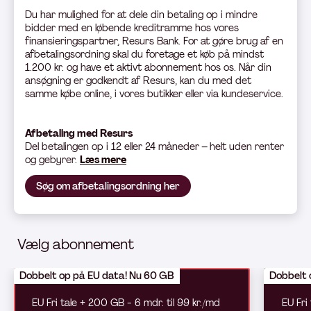
Du har mulighed for at dele din betaling op i mindre
bidder med en løbende kreditramme hos vores
finansieringspartner, Resurs Bank. For at gøre brug af en
afbetalingsordning skal du foretage et køb på mindst
1.200 kr. og have et aktivt abonnement hos os. Når din
ansøgning er godkendt af Resurs, kan du med det
samme købe online, i vores butikker eller via kundeservice.
Afbetaling med Resurs
Del betali
ngen op i 12 eller 24 måneder – helt uden renter
og gebyrer.
Læs mere
Søg om afbetalingsordning her
Vælg abonnement
Dobbelt op på EU data! Nu 60 GB
Dobbelt 
EU Fri tale + 200 GB - 6 mdr. til 99 kr./md
EU Fri