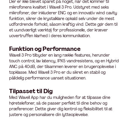
Der er ikke blevet sparet på noget, når det kommer til
mikrofonens kvalitet i Wavell 3 Pro. Udstyret med seks
mikrofoner, der inkluderer ENC og en innovativ wind cavity
funktion, sikrer de krystalklare opkald selv under de mest
udfordrende forhold, såsom kraftig vind. Dette gør dem til
et uundværligt værktøj for professionelle, der kræver
uovertruffen klarhed i deres kommunikation.
Funktion og Performance
Wavell 3 Pro tilbyder en lang række features, herunder
touch control, lav latency, IPX5 vandresistens, og en Hybrid
ANC på 40dB, der tilsammen leverer en brugeroplevelse i
topklasse. Med Wavell 3 Pro er du sikret en stabil og
pålidelig performance uanset situationen.
Tilpasset til Dig
Med Wavell App har du muligheden for at tilpasse dine
høretelefoner, så de passer perfekt til dine behov og
præferencer. Dette giver dig kontrol og fleksibilitet til at
justere og personalisere din lytteoplevelse.