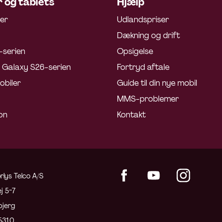
 og tablets
Hjælp
ler
Udlandspriser
Dækning og drift
-serien
Opsigelse
Galaxy S26-serien
Fortryd aftale
obiler
Guide til din nye mobil
MMS-problemer
on
Kontakt
rlys Telco A/S
j 5-7
bjerg
5310