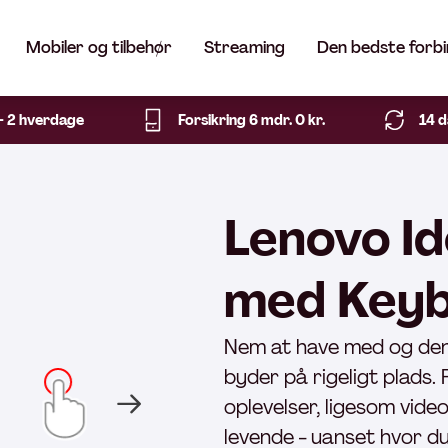
Mobiler og tilbehør
Streaming
Den bedste forbi
1- 2 hverdage
Forsikring 6 mdr. 0 kr.
14 d
Lenovo Id
med Keyb
Nem at have med og de
byder på rigeligt plads. 
oplevelser, ligesom vid
levende - uanset hvor du