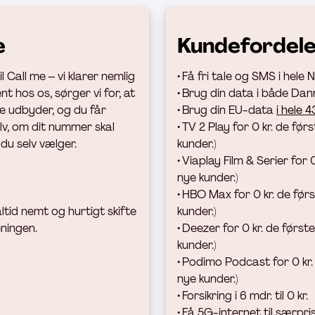
e
Kundefordel
 Call me – vi klarer nemlig
• Få fri tale og SMS i hele
t hos os, sørger vi for, at
• Brug din data
i både Danm
e udbyder, og du får
• Brug din EU-data
i hele 
elv, om dit nummer skal
• TV 2 Play for 0 kr. de førs
 du selv vælger.
kunder.)
• Viaplay Film & Serier for 
nye kunder.)
• HBO Max for 0 kr. de før
ltid nemt og hurtigt skifte
kunder.)
eningen.
• Deezer for 0 kr. de første
kunder.)
• Podimo Podcast for 0 kr.
nye kunder.)
• Forsikring i 6 mdr. til 0 kr.
• Få 5G-internet til særpr