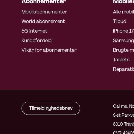
Abonnementer
Mobiler
Mobilabonnementer
Alle mobi
World abonnement
Tilbud
5G internet
iPhone 17
Kundefordele
Samsung 
Vilkår for abonnementer
Brugte m
Tablets
Reparati
Call me, No
Tilmeld nyhedsbrev
Slet Parkve
8310 Tran
CVR 4240