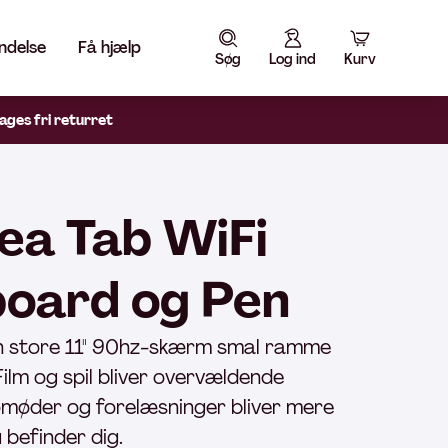
ndelse
Få hjælp
Søg
Log ind
Kurv
ages fri returret
ea Tab WiFi
oard og Pen
n store 11" 90hz-skærm smal ramme
Film og spil bliver overvældende
eomøder og forelæsninger bliver mere
 befinder dig.