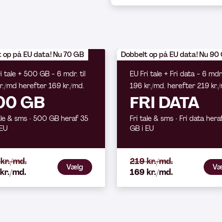
 op på EU data! Nu 70 GB
Dobbelt op på EU data! Nu 90
i tale + 500 GB - 6 mdr. til
EU Fri tale + Fri data - 6 mdr. 
r./md herefter 169 kr./md.
196 kr./md. herefter 219 kr.
00 GB
FRI DATA
ale & sms ∙ 500 GB heraf 35
Fri tale & sms ∙ Fri data hera
 EU
GB i EU
kr./md.
219 kr./md.
Vælg
Væ
kr./md.
169 kr./md.