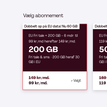
Vælg abonnement
Dobbelt op på EU data! Nu 60 GB
Dobbelt
EU Fri tale + 200 GB - 6 mdr. til
EU Fr
99 kr./md herefter 149 kr./md.
119 k
200 GB
5
Fri tale & sms ∙ 200 GB heraf 30
Fri t
GB i EU
GB i
149 kr./md.
169 
Valgt
99 kr./md.
119 