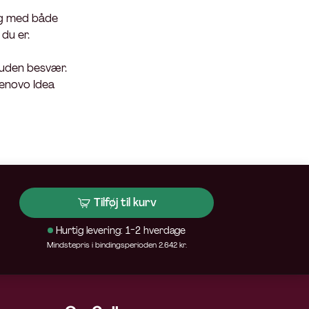
 Og med både
du er.
– uden besvær.
Lenovo Idea
Tilføj til kurv
Hurtig levering: 1-2 hverdage
Mindstepris i bindingsperioden 2.642 kr.