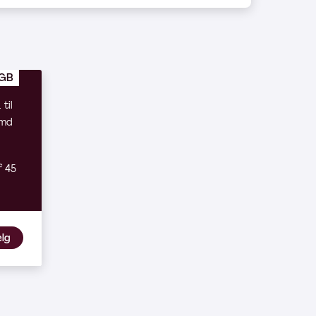
 GB
til
/md
f 45
lg