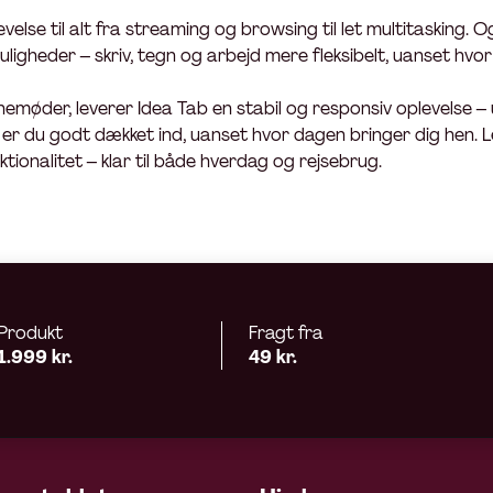
lse til alt fra streaming og browsing til let multitasking.
ligheder – skriv, tegn og arbejd mere fleksibelt, uanset hvor 
linemøder, leverer Idea Tab en stabil og responsiv oplevelse 
d er du godt dækket ind, uanset hvor dagen bringer dig hen. 
tionalitet – klar til både hverdag og rejsebrug.
Produkt
Fragt fra
1.999 kr.
49 kr.