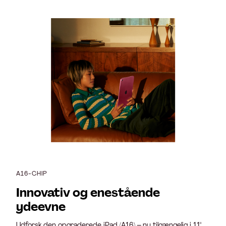
A16-CHIP
Innovativ og enestående
ydeevne
Udforsk den opgraderede iPad (A16) – nu tilgængelig i 11".