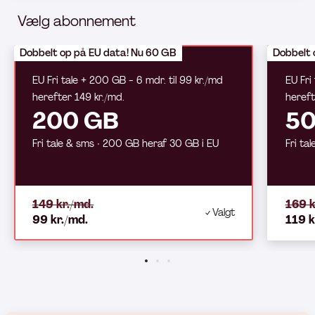
Vælg abonnement
Dobbelt op på EU data! Nu 60 GB
Dobbelt 
EU Fri tale + 200 GB - 6 mdr. til 99 kr./md
EU Fri
herefter 149 kr./md.
hereft
200 GB
50
Fri tale & sms ∙ 200 GB heraf 30 GB i EU
Fri ta
149 kr./md.
169 k
Valgt
99 kr./md.
119 k