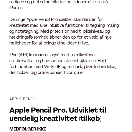
redigere og dele dine billeder og videoer direkte på
iPad'en.
Den nye Apple Pencil Pro sætter standarden for
kreativitet med sine intuitive funktioner til tegning, maling
og notetagning. Med præcision ned til pixelniveau og
hældningsfølsomhed åbner den op for et væld af nye
muligheder for at bringe dine idéer til live.
iPad (A16) imponerer også med to mikrofoner i
studiekvalitet og horisontale stereohøjttalere. Hold
forbindelsen med Wi-Fi 6E og en hurtig 5G-forbindelse,
der holder dig online uanset hvor du er.
APPLE PENCIL
Apple Pencil Pro. Udviklet til
uendelig kreativitet (tilkøb)
MEDFØLGER IKKE