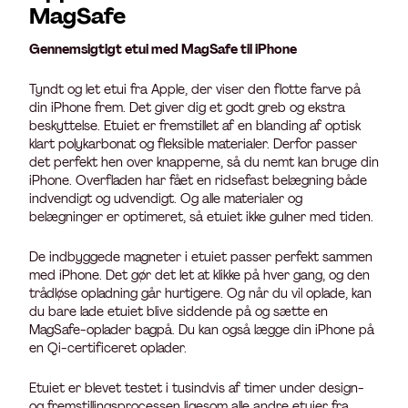
MagSafe
Gennemsigtigt etui med MagSafe til iPhone
Tyndt og let etui fra Apple, der viser den flotte farve på
din iPhone frem. Det giver dig et godt greb og ekstra
beskyttelse. Etuiet er fremstillet af en blanding af optisk
klart polykarbonat og fleksible materialer. Derfor passer
det perfekt hen over knapperne, så du nemt kan bruge din
iPhone. Overfladen har fået en ridsefast belægning både
indvendigt og udvendigt. Og alle materialer og
belægninger er optimeret, så etuiet ikke gulner med tiden.
De indbyggede magneter i etuiet passer perfekt sammen
med iPhone. Det gør det let at klikke på hver gang, og den
trådløse opladning går hurtigere. Og når du vil oplade, kan
du bare lade etuiet blive siddende på og sætte en
MagSafe-oplader bagpå. Du kan også lægge din iPhone på
en Qi-certificeret oplader.
Etuiet er blevet testet i tusindvis af timer under design-
og fremstillingsprocessen ligesom alle andre etuier fra