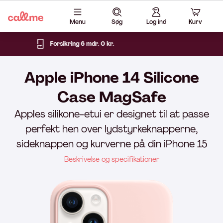
Menu
Søg
Log ind
Kurv
dr. 0 kr.
14 dages fri 
Apple iPhone 14 Silicone
Case MagSafe
Apples silikone-etui er designet til at passe
perfekt hen over lydstyrkeknapperne,
sideknappen og kurverne på din iPhone 15
Beskrivelse og specifikationer