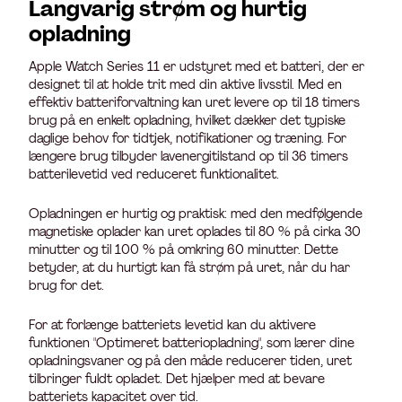
Langvarig strøm og hurtig
opladning
Apple Watch Series 11 er udstyret med et batteri, der er
designet til at holde trit med din aktive livsstil. Med en
effektiv batteriforvaltning kan uret levere op til 18 timers
brug på en enkelt opladning, hvilket dækker det typiske
daglige behov for tidtjek, notifikationer og træning. For
længere brug tilbyder lavenergitilstand op til 36 timers
batterilevetid ved reduceret funktionalitet.
Opladningen er hurtig og praktisk: med den medfølgende
magnetiske oplader kan uret oplades til 80 % på cirka 30
minutter og til 100 % på omkring 60 minutter. Dette
betyder, at du hurtigt kan få strøm på uret, når du har
brug for det.
For at forlænge batteriets levetid kan du aktivere
funktionen "Optimeret batteriopladning", som lærer dine
opladningsvaner og på den måde reducerer tiden, uret
tilbringer fuldt opladet. Det hjælper med at bevare
batteriets kapacitet over tid.