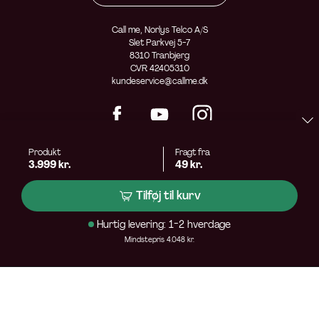
Call me, Norlys Telco A/S
Slet Parkvej 5-7
8310 Tranbjerg
CVR 42405310
kundeservice@callme.dk
Produkt
Fragt fra
3.999 kr.
49 kr.
Tilføj til kurv
Hurtig levering: 1-2 hverdage
Mindstepris 4.048 kr.