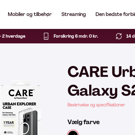
Mobiler og tilbehør
Streaming
Den bedste forbi
1- 2 hverdage
Forsikring 6 mdr. 0 kr.
14 d
CARE Urb
Galaxy S
Beskrivelse og specifikationer
Vælg farve