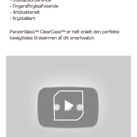
- Stødabsorberende
- Fingeraftryksafvisende
- Antibakterielt
- Krystalklart
PanzerGlass™ ClearCase™ er helt enkelt den perfekte
beskyttelse til skærmen af dit smartwatch.