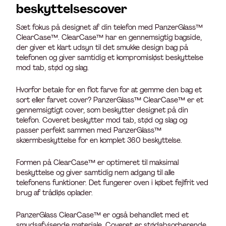
beskyttelsescover
Sæt fokus på designet af din telefon med PanzerGlass™
ClearCase™. ClearCase™ har en gennemsigtig bagside,
der giver et klart udsyn til det smukke design bag på
telefonen og giver samtidig et kompromisløst beskyttelse
mod tab, stød og slag.
Hvorfor betale for en flot farve for at gemme den bag et
sort eller farvet cover? PanzerGlass™ ClearCase™ er et
gennemsigtigt cover, som beskytter designet på din
telefon. Coveret beskytter mod tab, stød og slag og
passer perfekt sammen med PanzerGlass™
skærmbeskyttelse for en komplet 360 beskyttelse.
Formen på ClearCase™ er optimeret til maksimal
beskyttelse og giver samtidig nem adgang til alle
telefonens funktioner. Det fungerer oven i købet fejlfrit ved
brug af trådløs oplader.
PanzerGlass ClearCase™ er også behandlet med et
smudsafvisende materiale. Coveret er stødabsorberende