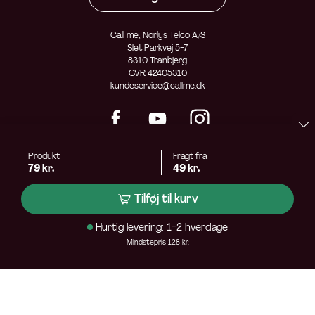
Call me, Norlys Telco A/S
Slet Parkvej 5-7
8310 Tranbjerg
CVR 42405310
kundeservice@callme.dk
Produkt
Fragt fra
79 kr.
49 kr.
Tilføj til kurv
Hurtig levering: 1-2 hverdage
Mindstepris 128 kr.