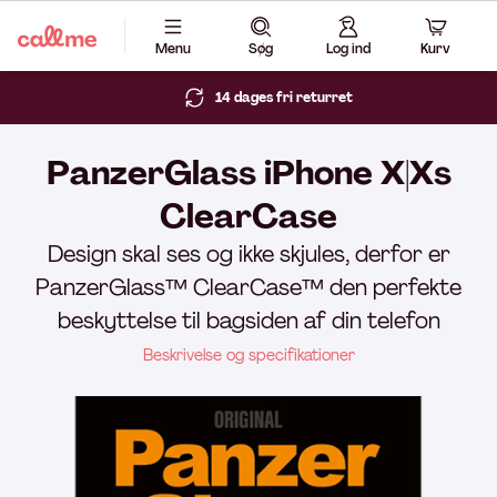
Menu
Søg
Log ind
Kurv
14 dages fri returret
PanzerGlass iPhone X|Xs
ClearCase
Design skal ses og ikke skjules, derfor er
PanzerGlass™ ClearCase™ den perfekte
beskyttelse til bagsiden af din telefon
Beskrivelse og specifikationer