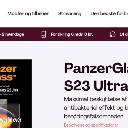
Mobiler og tilbehør
Streaming
Den bedste forbi
1- 2 hverdage
Forsikring 6 mdr. 0 kr.
14 d
PanzerGl
S23 Ultr
Maksimal beskyttelse af
antibakteriel effekt og
berøringsfølsomheden
Beskrivelse og specifikationer