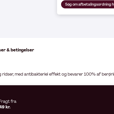
Søg om afbetalingsordning 
ser & betingelser
 ridser, med antibakteriel effekt og bevarer 100% af berø
Fragt fra
49 kr.