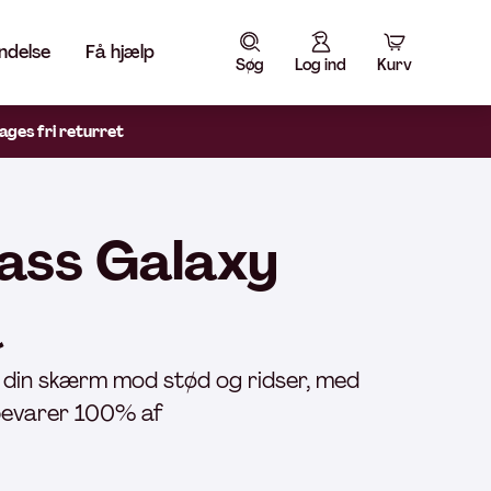
ndelse
Få hjælp
Søg
Log ind
Kurv
ages fri returret
ass Galaxy
a
 din skærm mod stød og ridser, med
 bevarer 100% af