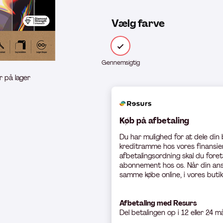
Vælg farve
Gennemsigtig
r på lager
Køb på afbetaling
Du har mulighed for at dele din
kreditramme hos vores finansier
afbetalingsordning skal du foret
abonnement hos os. Når din ans
samme købe online, i vores butik
Afbetaling med Resurs
Del betali
ngen op i 12 eller 24 