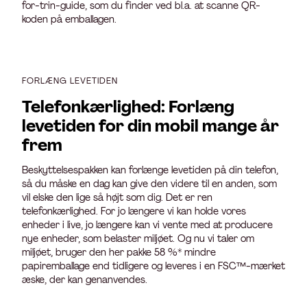
for-trin-guide, som du finder ved bl.a. at scanne QR-
koden på emballagen.
FORLÆNG LEVETIDEN
Telefonkærlighed: Forlæng
levetiden for din mobil mange år
frem
Beskyttelsespakken kan forlænge levetiden på din telefon,
så du måske en dag kan give den videre til en anden, som
vil elske den lige så højt som dig. Det er ren
telefonkærlighed. For jo længere vi kan holde vores
enheder i live, jo længere kan vi vente med at producere
nye enheder, som belaster miljøet. Og nu vi taler om
miljøet, bruger den her pakke 58 %* mindre
papiremballage end tidligere og leveres i en FSC™-mærket
æske, der kan genanvendes.