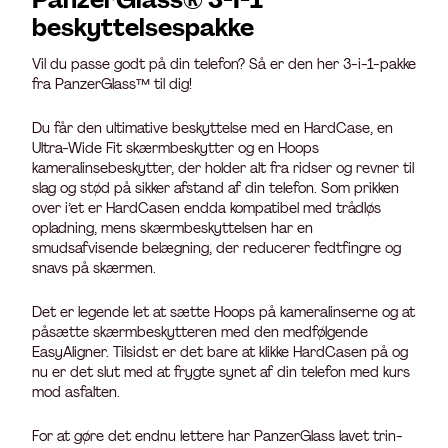
beskyttelsespakke
Vil du passe godt på din telefon? Så er den her 3-i-1-pakke
fra PanzerGlass™ til dig!
Du får den ultimative beskyttelse med en HardCase, en
Ultra-Wide Fit skærmbeskytter og en Hoops
kameralinsebeskytter, der holder alt fra ridser og revner til
slag og stød på sikker afstand af din telefon. Som prikken
over i’et er HardCasen endda kompatibel med trådløs
opladning, mens skærmbeskyttelsen har en
smudsafvisende belægning, der reducerer fedtfingre og
snavs på skærmen.
Det er legende let at sætte Hoops på kameralinserne og at
påsætte skærmbeskytteren med den medfølgende
EasyAligner. Tilsidst er det bare at klikke HardCasen på og
nu er det slut med at frygte synet af din telefon med kurs
mod asfalten.
For at gøre det endnu lettere har PanzerGlass lavet trin-