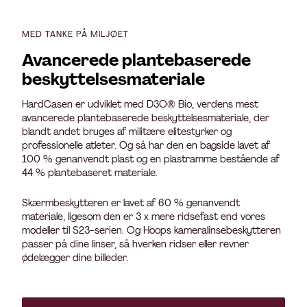
MED TANKE PÅ MILJØET
Avancerede plantebaserede
beskyttelsesmateriale
HardCasen er udviklet med D3O® Bio, verdens mest
avancerede plantebaserede beskyttelsesmateriale, der
blandt andet bruges af militære elitestyrker og
professionelle atleter. Og så har den en bagside lavet af
100 % genanvendt plast og en plastramme bestående af
44 % plantebaseret materiale.
Skærmbeskytteren er lavet af 60 % genanvendt
materiale, ligesom den er 3 x mere ridsefast end vores
modeller til S23-serien. Og Hoops kameralinsebeskytteren
passer på dine linser, så hverken ridser eller revner
ødelægger dine billeder.