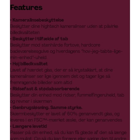
Features
• Kameralinsebeskyttelse
Beskytter dine hightech kameralinser uden at påvirke
billedkvaliteten
• Beskytter i tilfælde af tab
Beskytter mod stenhårde fortove, hardcore
badeværelsesgulve og hverdagens ”hov-jeg-tabte-lige-
min-enhed”-uheld.
• Høj billedkvalitet
Lavet af hærdet glas, der er så krystalklart, at dine
kameralinser ser lige igennem det og tager lige så
fremragende billeder som altid
• Ridsefast & stødabsorberende
Beskytter din enhed mod ridser, fummelfingeruheld, tab
og revner i skærmen
• Genbrugsløsning. Samme styrke.
Skærmbeskytter er lavet af 60% genanvendt glas, og
leveres i en FSC™-mærket æske, der kan genanvendes
• Længere levetid
Passer på din enhed, så du kan få glæde af den så længe
som muligt. Og så du kan forære eller sælge den til andre,