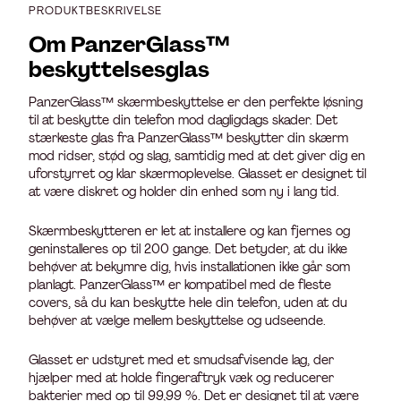
PRODUKTBESKRIVELSE
Om PanzerGlass™
beskyttelsesglas
PanzerGlass™ skærmbeskyttelse er den perfekte løsning
til at beskytte din telefon mod dagligdags skader. Det
stærkeste glas fra PanzerGlass™ beskytter din skærm
mod ridser, stød og slag, samtidig med at det giver dig en
uforstyrret og klar skærmoplevelse. Glasset er designet til
at være diskret og holder din enhed som ny i lang tid.
Skærmbeskytteren er let at installere og kan fjernes og
geninstalleres op til 200 gange. Det betyder, at du ikke
behøver at bekymre dig, hvis installationen ikke går som
planlagt. PanzerGlass™ er kompatibel med de fleste
covers, så du kan beskytte hele din telefon, uden at du
behøver at vælge mellem beskyttelse og udseende.
Glasset er udstyret med et smudsafvisende lag, der
hjælper med at holde fingeraftryk væk og reducerer
bakterier med op til 99,99 %. Det er designet til at være