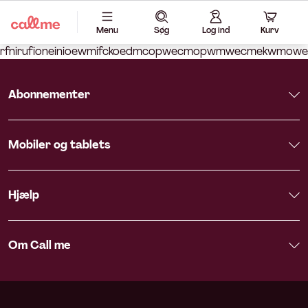
Menu
Søg
Log ind
Kurv
rfnirufioneinioewmifckoedmcopwecmopwmwecmekwmo
Abonnementer
Mobiler og tablets
Hjælp
Om Call me