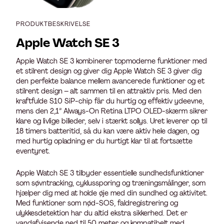
PRODUKTBESKRIVELSE
Apple Watch SE 3
Apple Watch SE 3 kombinerer topmoderne funktioner med
et stilrent design og giver dig Apple Watch SE 3 giver dig
den perfekte balance mellem avancerede funktioner og et
stilrent design – alt sammen til en attraktiv pris. Med den
kraftfulde S10 SiP-chip får du hurtig og effektiv ydeevne,
mens den 2,1” Always-On Retina LTPO OLED-skærm sikrer
klare og livlige billeder, selv i stærkt sollys. Uret leverer op til
18 timers batteritid, så du kan være aktiv hele dagen, og
med hurtig opladning er du hurtigt klar til at fortsætte
eventyret.
Apple Watch SE 3 tilbyder essentielle sundhedsfunktioner
som søvntracking, cyklussporing og træningsmålinger, som
hjælper dig med at holde øje med din sundhed og aktivitet.
Med funktioner som nød-SOS, faldregistrering og
ulykkesdetektion har du altid ekstra sikkerhed. Det er
vandafvisende ned til 50 meter og kompatibelt med