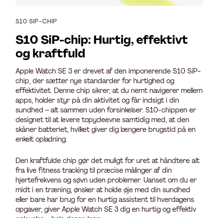
S10 SIP-CHIP
S10 SiP-chip: Hurtig, effektivt
og kraftfuld
Apple Watch SE 3 er drevet af den imponerende S10 SiP-
chip, der sætter nye standarder for hurtighed og
effektivitet. Denne chip sikrer, at du nemt navigerer mellem
apps, holder styr på din aktivitet og får indsigt i din
sundhed – alt sammen uden forsinkelser. S10-chippen er
designet til at levere topydeevne samtidig med, at den
skåner batteriet, hvilket giver dig længere brugstid på en
enkelt opladning.
Den kraftfulde chip gør det muligt for uret at håndtere alt
fra live fitness tracking til præcise målinger af din
hjertefrekvens og søvn uden problemer. Uanset om du er
midt i en træning, ønsker at holde øje med din sundhed
eller bare har brug for en hurtig assistent til hverdagens
opgaver, giver Apple Watch SE 3 dig en hurtig og effektiv