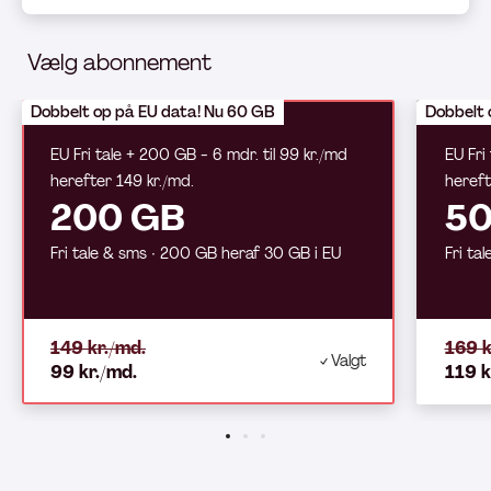
Vælg abonnement
Dobbelt op på EU data! Nu 60 GB
Dobbelt 
EU Fri tale + 200 GB - 6 mdr. til 99 kr./md
EU Fri
herefter 149 kr./md.
hereft
200 GB
50
Fri tale & sms ∙ 200 GB heraf 30 GB i EU
Fri ta
149 kr./md.
169 k
Valgt
99 kr./md.
119 k