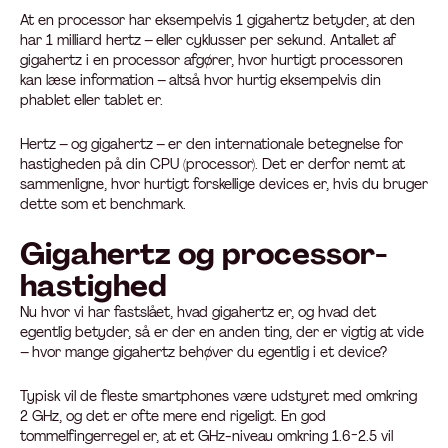
At en processor har eksempelvis 1 gigahertz betyder, at den
har 1 milliard hertz – eller cyklusser per sekund. Antallet af
gigahertz i en processor afgører, hvor hurtigt processoren
kan læse information – altså hvor hurtig eksempelvis din
phablet eller tablet er.
Hertz – og gigahertz – er den internationale betegnelse for
hastigheden på din CPU (processor). Det er derfor nemt at
sammenligne, hvor hurtigt forskellige devices er, hvis du bruger
dette som et benchmark.
Gigahertz og processor-
hastighed
Nu hvor vi har fastslået, hvad gigahertz er, og hvad det
egentlig betyder, så er der en anden ting, der er vigtig at vide
– hvor mange gigahertz behøver du egentlig i et device?
Typisk vil de fleste smartphones være udstyret med omkring
2 GHz, og det er ofte mere end rigeligt. En god
tommelfingerregel er, at et GHz-niveau omkring 1.6-2.5 vil