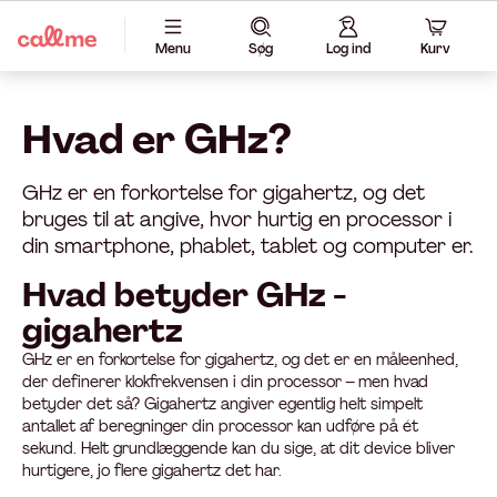
Menu
Søg
Log ind
Kurv
Hvad er GHz?
GHz er en forkortelse for gigahertz, og det
bruges til at angive, hvor hurtig en processor i
din smartphone, phablet, tablet og computer er.
Hvad betyder GHz -
gigahertz
GHz er en forkortelse for gigahertz, og det er en måleenhed,
der definerer klokfrekvensen i din processor – men hvad
betyder det så? Gigahertz angiver egentlig helt simpelt
antallet af beregninger din processor kan udføre på ét
sekund. Helt grundlæggende kan du sige, at dit device bliver
hurtigere, jo flere gigahertz det har.