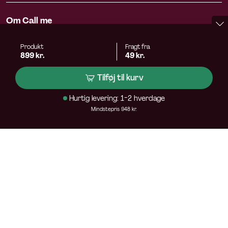
Om Call me
Produkt
Fragt fra
899 kr.
49 kr.
Tilføj til kurv
Tilmeld nyhedsbrev
Hurtig levering: 1-2 hverdage
Call me, Norlys Telco A/S
Mindstepris 948 kr.
Slet Parkvej 5-7
8310 Tranbjerg
CVR 42405310
kundeservice@callme.dk