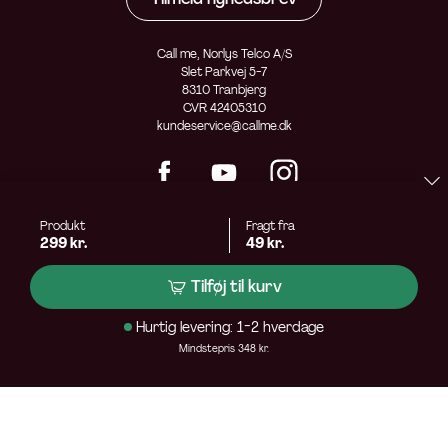
Call me, Norlys Telco A/S
Slet Parkvej 5-7
8310 Tranbjerg
CVR 42405310
kundeservice@callme.dk
Produkt
Fragt fra
299 kr.
49 kr.
Tilføj til kurv
Hurtig levering: 1-2 hverdage
Mindstepris 348 kr.