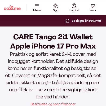
Menu
Søg
Log ind
Kurv
14 dages fri returret
CARE Tango 2i1 Wallet
Apple iPhone 17 Pro Max
Praktisk og sofistikeret 2-i-1 cover med
indbygget kortholder. Det stilfulde design
kombinerer funktionalitet og beskyttelse i
ét. Coveret er MagSafe-kompatibelt, så det
sidder sikkert og gør trådløs opladning nem
og effektiv – selv med dine vigtigste kort
lige ved hånden.
Beskrivelse og specifikationer