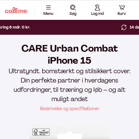
Menu
Søg
Log ind
Kurv
14 dages fri returret
CARE Urban Combat
iPhone 15
Ultratyndt. bomstærkt og stilsikkert cover.
Din perfekte partner i hverdagens
udfordringer, til træning og løb – og alt
muligt andet
Beskrivelse og specifikationer