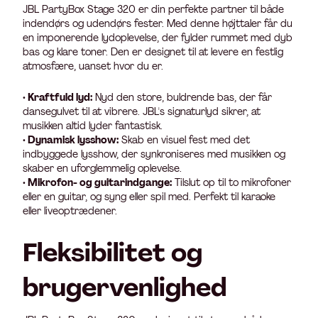
JBL PartyBox Stage 320 er din perfekte partner til både
indendørs og udendørs fester. Med denne højttaler får du
en imponerende lydoplevelse, der fylder rummet med dyb
bas og klare toner. Den er designet til at levere en festlig
atmosfære, uanset hvor du er.
•
Kraftfuld lyd:
Nyd den store, buldrende bas, der får
dansegulvet til at vibrere. JBL's signaturlyd sikrer, at
musikken altid lyder fantastisk.
•
Dynamisk lysshow:
Skab en visuel fest med det
indbyggede lysshow, der synkroniseres med musikken og
skaber en uforglemmelig oplevelse.
•
Mikrofon- og guitarindgange:
Tilslut op til to mikrofoner
eller en guitar, og syng eller spil med. Perfekt til karaoke
eller liveoptrædener.
Fleksibilitet og
brugervenlighed