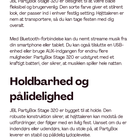
JBL PartyBox Stage 320 er designet til at være både
fleksibel og brugervenlig. Den sorte farve giver et stilrent
look, der passer ind i enhver festlig setting. Højttaleren er
nem at transportere, så du kan tage festen med dig
overalt.
Med Bluetooth-forbindelse kan du nemt streame musik fra
din smartphone eller tablet. Du kan også tilslutte en USB-
enhed eller bruge AUX-indgangen for endnu flere
muligheder. PartyBox Stage 320 er udstyret med et
kraftigt batteri, der sikrer, at musikken spiller hele natten.
Holdbarhed og
pålidelighed
JBL PartyBox Stage 320 er bygget til at holde. Den
robuste konstruktion sikrer, at højttaleren kan modstå de
udfordringer, der følger med en livlig fest. Uanset om du er
indendørs eller udendørs, kan du stole på, at PartyBox
leverer en stabil og pålidelig lydoplevelse.