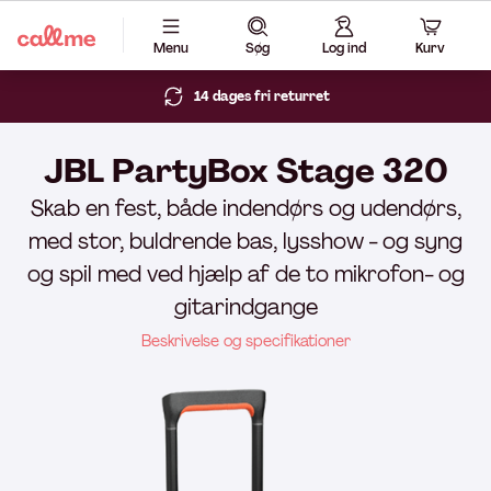
Menu
Søg
Log ind
Kurv
14 dages fri returret
JBL PartyBox Stage 320
Skab en fest, både indendørs og udendørs,
med stor, buldrende bas, lysshow - og syng
og spil med ved hjælp af de to mikrofon- og
gitarindgange
Beskrivelse og specifikationer