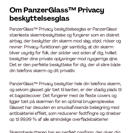
Om PanzerGlass™ Privacy
beskyttelsesglas
PanzerGlass™ Privacy beskyttelsesglas er PanzerGlass’
stærkeste skærmbeskyttelse og fungerer som en diskret
airbag, der beskytter din skærm mod slag, stød, ridser og
revner. Privacy-funktionen gør samtidig, at din skærm
bliver usynlig for folk, der sidder ved siden af dig, hvilket
beskytter dine private oplysninger mod nysgerrige øjne.
Det er den perfekte beskyttelse for dig, der vil sikre både
din telefons skærm og dit privatliv.
PanzerGlass™ Privacy beskytter hele din telefons skærm,
og selvom glasset går tæt til kanten, er der stadig plads til
et bagsidecover. Det fungerer med de fleste covers og
ligger tæt på skærmen for en optimal brugeroplevelse.
Glasset har desuden en smudsafvisende belægning med
antibakteriel effekt, som reducerer fedtfingre og dræber
op til 99,99 % af alle almindelige overfladebakterier.
Skærmbeskytteren har en perfekt pasform, der giver dig