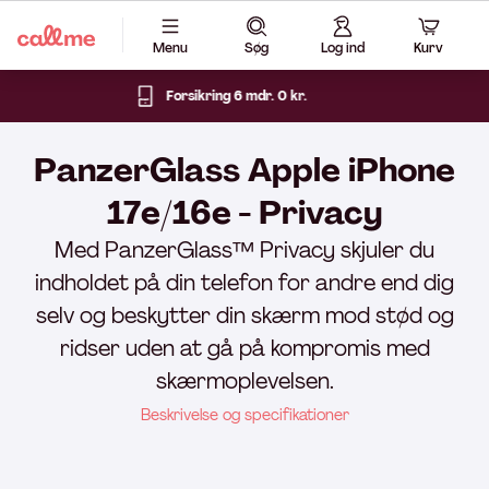
Menu
Søg
Log ind
Kurv
 0 kr.
14 dages fri ret
PanzerGlass Apple iPhone
17e/16e - Privacy
Med PanzerGlass™ Privacy skjuler du
indholdet på din telefon for andre end dig
selv og beskytter din skærm mod stød og
ridser uden at gå på kompromis med
skærmoplevelsen.
Beskrivelse og specifikationer