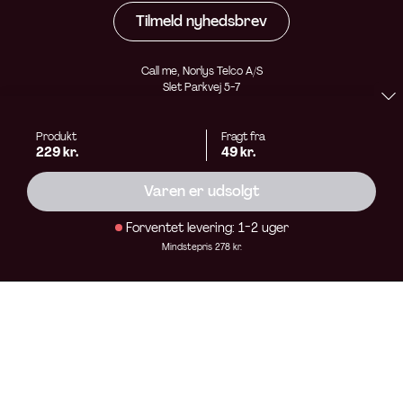
Tilmeld nyhedsbrev
Call me, Norlys Telco A/S
Slet Parkvej 5-7
8310 Tranbjerg
CVR 42405310
kundeservice@callme.dk
Produkt
Fragt fra
229 kr.
49 kr.
Varen er udsolgt
Forventet levering: 1-2 uger
Mindstepris 278 kr.