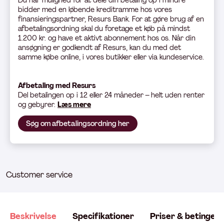
Du har mulighed for at dele din betaling op i mindre
bidder med en løbende kreditramme hos vores
finansieringspartner, Resurs Bank. For at gøre brug af en
afbetalingsordning skal du foretage et køb på mindst
1.200 kr. og have et aktivt abonnement hos os. Når din
ansøgning er godkendt af Resurs, kan du med det
samme købe online, i vores butikker eller via kundeservice.
Afbetaling med Resurs
Del betali
ngen op i 12 eller 24 måneder – helt uden renter
og gebyrer.
Læs mere
Søg om afbetalingsordning her
Customer service
Beskrivelse
Specifikationer
Priser & betingels