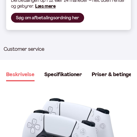
Del betali
ngen op i 12 eller 24 måneder – helt uden renter
og gebyrer.
Læs mere
Søg om afbetalingsordning her
Customer service
Beskrivelse
Specifikationer
Priser & betingels