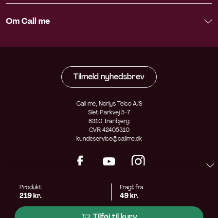
Om Call me
Tilmeld nyhedsbrev
Call me, Norlys Telco A/S
Slet Parkvej 5-7
8310 Tranbjerg
CVR 42405310
kundeservice@callme.dk
Produkt
Fragt fra
219 kr.
49 kr.
Tilføj til kurv