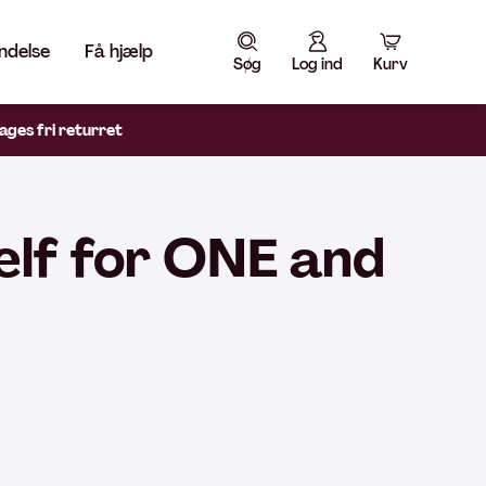
ndelse
Få hjælp
Søg
Log ind
Kurv
ages fri returret
elf for ONE and