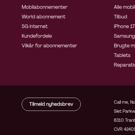
Mobilabonnementer
Alle mobi
World abonnement
Tilbud
5G internet
iPhone 17
Kundefordele
Samsung 
Vilkår for abonnementer
Brugte m
Tablets
Reparati
Call me, No
Tilmeld nyhedsbrev
Slet Parkve
8310 Tran
CVR 4240