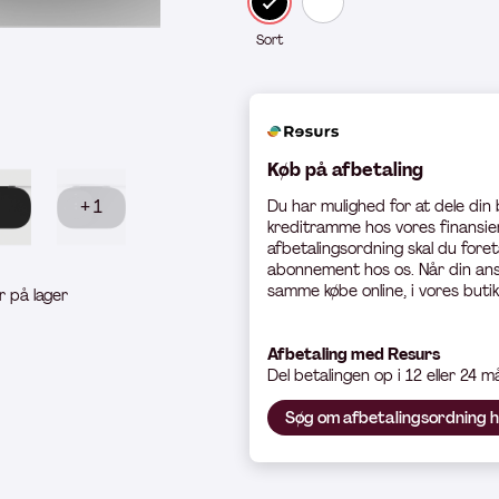
Sort
Køb på afbetaling
+ 1
Du har mulighed for at dele din
kreditramme hos vores finansier
afbetalingsordning skal du foret
abonnement hos os. Når din ans
samme købe online, i vores butik
r på lager
Afbetaling med Resurs
Del betali
ngen op i 12 eller 24 
Søg om afbetalingsordning 