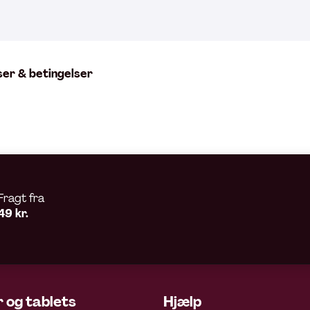
ser & betingelser
Fragt fra
49 kr.
 og tablets
Hjælp