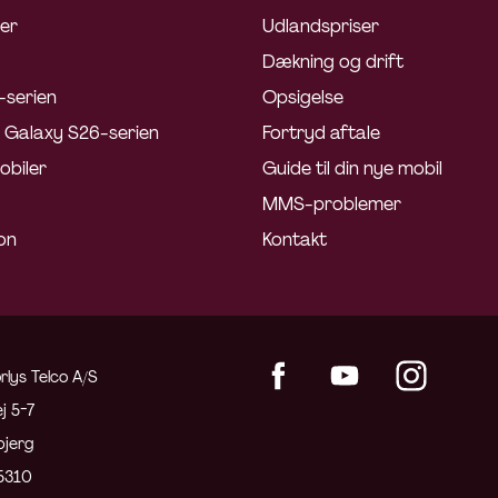
ler
Udlandspriser
Dækning og drift
-serien
Opsigelse
Galaxy S26-serien
Fortryd aftale
obiler
Guide til din nye mobil
MMS-problemer
on
Kontakt
rlys Telco A/S
j 5-7
bjerg
5310