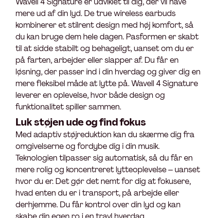
Wavell 4 Signature er udviklet til dig, der vil have
mere ud af din lyd. De true wireless earbuds
kombinerer et stilrent design med høj komfort, så
du kan bruge dem hele dagen. Pasformen er skabt
til at sidde stabilt og behageligt, uanset om du er
på farten, arbejder eller slapper af. Du får en
løsning, der passer ind i din hverdag og giver dig en
mere fleksibel måde at lytte på. Wavell 4 Signature
leverer en oplevelse, hvor både design og
funktionalitet spiller sammen.
Luk støjen ude og find fokus
Med adaptiv støjreduktion kan du skærme dig fra
omgivelserne og fordybe dig i din musik.
Teknologien tilpasser sig automatisk, så du får en
mere rolig og koncentreret lytteoplevelse – uanset
hvor du er. Det gør det nemt for dig at fokusere,
hvad enten du er i transport, på arbejde eller
derhjemme. Du får kontrol over din lyd og kan
skabe din egen ro i en travl hverdag.