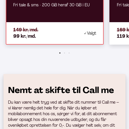
Fri tale & sms ∙ 200 GB heraf 30 GB i EU
Fri ta
149 kr./md.
169 k
Valgt
99 kr./md.
119 k
Nemt at skifte til Call me
Du kan være helt tryg ved at skifte dit nummer til Call me –
vi klarer nemlig det hele for dig. Når du køber et
mobilabonnement hos os, sørger vi for, at dit abonnement
bliver opsagt hos din nuværende udbyder, og du får
ovenikøbet oprettelsen for 0,-. Du vælger helt selv, om dit