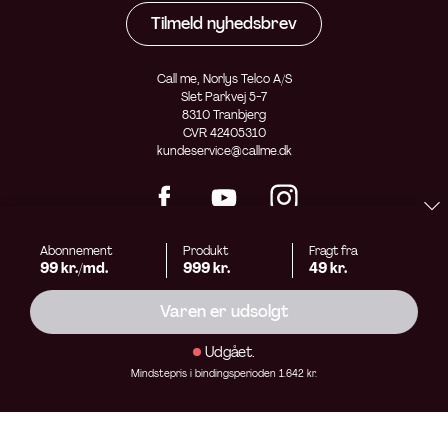
Tilmeld nyhedsbrev
Call me, Norlys Telco A/S
Slet Parkvej 5-7
8310 Tranbjerg
CVR 42405310
kundeservice@callme.dk
Abonnement
Produkt
Fragt fra
99 kr./md.
999 kr.
49 kr.
Varen er udsolgt
Udgået.
Mindstepris i bindingsperioden 1.642 kr.