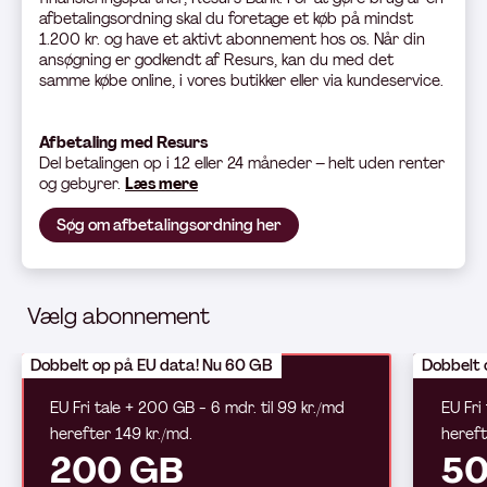
afbetalingsordning skal du foretage et køb på mindst
1.200 kr. og have et aktivt abonnement hos os. Når din
ansøgning er godkendt af Resurs, kan du med det
samme købe online, i vores butikker eller via kundeservice.
Afbetaling med Resurs
Del betali
ngen op i 12 eller 24 måneder – helt uden renter
og gebyrer.
Læs mere
Søg om afbetalingsordning her
Vælg abonnement
Dobbelt op på EU data! Nu 60 GB
Dobbelt 
EU Fri tale + 200 GB - 6 mdr. til 99 kr./md
EU Fri
herefter 149 kr./md.
hereft
200 GB
50