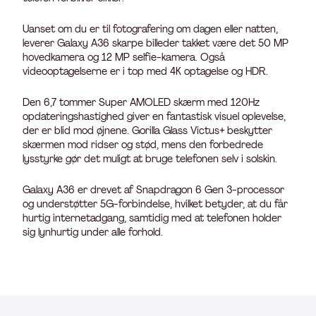
Uanset om du er til fotografering om dagen eller natten,
leverer Galaxy A36 skarpe billeder takket være det 50 MP
hovedkamera og 12 MP selfie-kamera. Også
videooptagelserne er i top med 4K optagelse og HDR.
Den 6,7 tommer Super AMOLED skærm med 120Hz
opdateringshastighed giver en fantastisk visuel oplevelse,
der er blid mod øjnene. Gorilla Glass Victus+ beskytter
skærmen mod ridser og stød, mens den forbedrede
lysstyrke gør det muligt at bruge telefonen selv i solskin.
Galaxy A36 er drevet af Snapdragon 6 Gen 3-processor
og understøtter 5G-forbindelse, hvilket betyder, at du får
hurtig internetadgang, samtidig med at telefonen holder
sig lynhurtig under alle forhold.