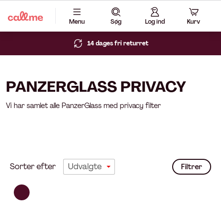
Menu
Søg
Log ind
Kurv
14 dages fri returret
PANZERGLASS PRIVACY
Vi har samlet alle PanzerGlass med privacy filter
Sorter efter
Filtrer